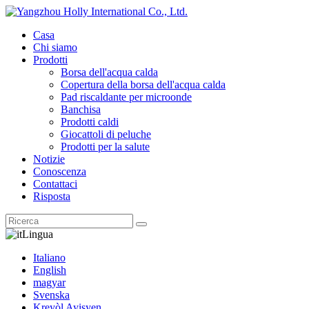
Casa
Chi siamo
Prodotti
Borsa dell'acqua calda
Copertura della borsa dell'acqua calda
Pad riscaldante per microonde
Banchisa
Prodotti caldi
Giocattoli di peluche
Prodotti per la salute
Notizie
Conoscenza
Contattaci
Risposta
Lingua
Italiano
English
magyar
Svenska
Kreyòl Ayisyen